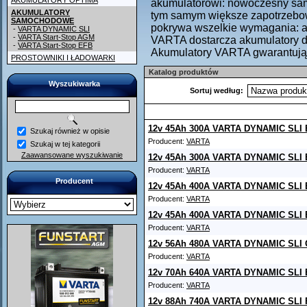
AKUMULATORY OPTIMA
akumulatorowi: nowoczesny sam
AKUMULATORY
tym samym większe zapotrzebow
SAMOCHODOWE
pokrywa wszelkie wymagania: 
-
VARTA DYNAMIC SLI
-
VARTA Start-Stop AGM
VARTA dostarcza akumulatory 
-
VARTA Start-Stop EFB
Akumulatory VARTA gwarantują
PROSTOWNIKI I ŁADOWARKI
Katalog produktów
Wyszukiwarka
Sortuj według:
12v 45Ah 300A VARTA DYNAMIC SLI 
Szukaj również w opisie
Producent:
VARTA
Szukaj w tej kategorii
Zaawansowane wyszukiwanie
12v 45Ah 300A VARTA DYNAMIC SLI 
Producent:
VARTA
Producent
12v 45Ah 400A VARTA DYNAMIC SLI 
Producent:
VARTA
12v 45Ah 400A VARTA DYNAMIC SLI 
Producent:
VARTA
12v 56Ah 480A VARTA DYNAMIC SLI 
Producent:
VARTA
12v 70Ah 640A VARTA DYNAMIC SLI 
Producent:
VARTA
12v 88Ah 740A VARTA DYNAMIC SLI 