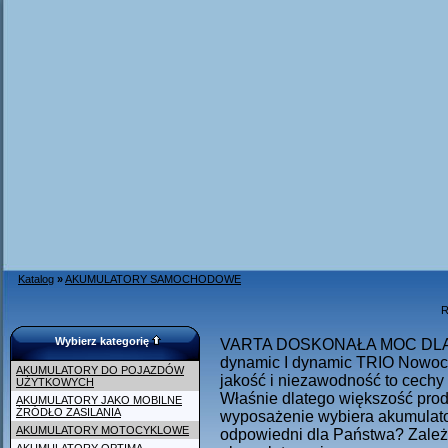
Katalog
»
AKUMULATORY SAMOCHODOWE
R
Wybierz kategorię
VARTA DOSKONAŁA MOC DLA
dynamic I dynamic TRIO Nowocz
AKUMULATORY DO POJAZDÓW
jakość i niezawodność to cechy
UŻYTKOWYCH
Właśnie dlatego większość pr
AKUMULATORY JAKO MOBILNE
ŹRÓDŁO ZASILANIA
wyposażenie wybiera akumulato
AKUMULATORY MOTOCYKLOWE
odpowiedni dla Państwa? Zależ