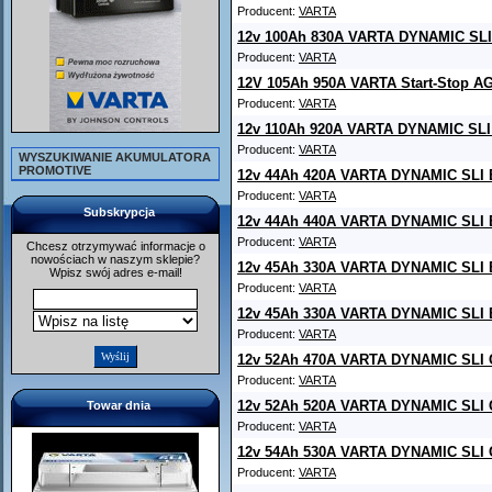
Producent:
VARTA
12v 100Ah 830A VARTA DYNAMIC SLI
Producent:
VARTA
12V 105Ah 950A VARTA Start-Stop A
Producent:
VARTA
12v 110Ah 920A VARTA DYNAMIC SLI 
Producent:
VARTA
WYSZUKIWANIE AKUMULATORA
PROMOTIVE
12v 44Ah 420A VARTA DYNAMIC SLI 
Producent:
VARTA
Subskrypcja
12v 44Ah 440A VARTA DYNAMIC SLI 
Producent:
VARTA
Chcesz otrzymywać informacje o
nowościach w naszym sklepie?
12v 45Ah 330A VARTA DYNAMIC SLI 
Wpisz swój adres e-mail!
Producent:
VARTA
12v 45Ah 330A VARTA DYNAMIC SLI 
Producent:
VARTA
12v 52Ah 470A VARTA DYNAMIC SLI 
Producent:
VARTA
12v 52Ah 520A VARTA DYNAMIC SLI 
Towar dnia
Producent:
VARTA
12v 54Ah 530A VARTA DYNAMIC SLI 
Producent:
VARTA