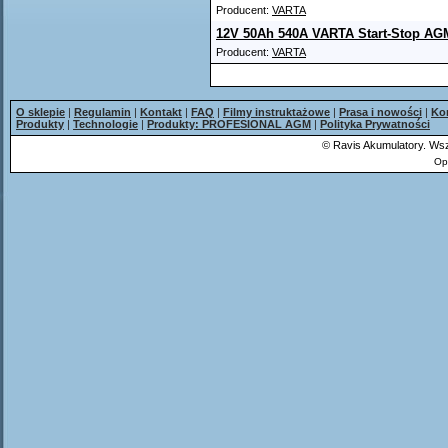
Producent:
VARTA
12V 50Ah 540A VARTA Start-Stop AG
Producent:
VARTA
O sklepie
|
Regulamin
|
Kontakt
|
FAQ
|
Filmy instruktażowe
|
Prasa i nowości
|
Ko
Produkty
|
Technologie
|
Produkty: PROFESIONAL AGM
|
Polityka Prywatności
©
Ravis Akumulatory. Wsz
Op