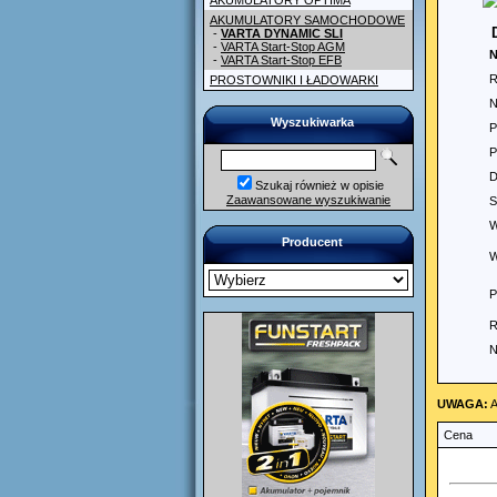
AKUMULATORY OPTIMA
AKUMULATORY SAMOCHODOWE
-
VARTA DYNAMIC SLI
-
VARTA Start-Stop AGM
N
-
VARTA Start-Stop EFB
R
PROSTOWNIKI I ŁADOWARKI
N
Wyszukiwarka
P
P
D
Szukaj również w opisie
Zaawansowane wyszukiwanie
S
W
Producent
W
P
R
N
UWAGA:
A
Cena