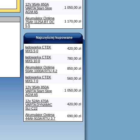
12V 95Ah 850A
1 050,00 zł
VARTA Start-Stop
AGM A5
Akumulator Optima
1 170,00 zł
75Ah 1125A BT DC
5,5
Najczęściej kupowane
ładowarka CTEK
420,00 zł
MXS 5,0
ładowarka CTEK
780,00 zł
MXS 10,0
Akumulator Optima
850,00 zł
50Ah 1000A RTU 4.2
ładowarka CTEK
560,00 zł
MXS 7,0
12V 95Ah 850A
1 050,00 zł
VARTA Start-Stop
AGM A5
12v 52Ah 470A
420,00 zł
VARTA DYNAMIC
SLI C22
Akumulator Optima
690,00 zł
44Ah 910A RTU 3.7