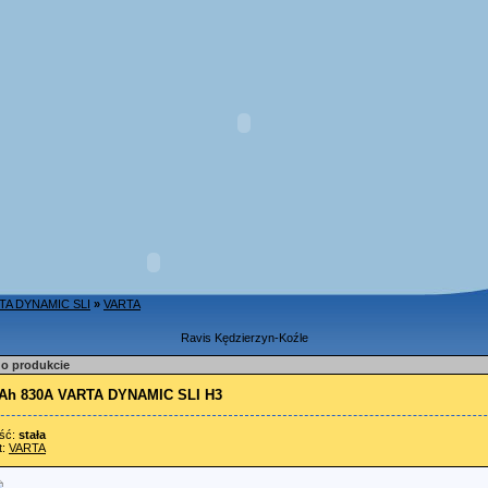
TA DYNAMIC SLI
»
VARTA
Ravis Kędzierzyn-Koźle
 o produkcie
0Ah 830A VARTA DYNAMIC SLI H3
ść:
stała
t:
VARTA