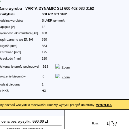
Dane wyrobu
VARTA DYNAMIC SLI 600 402 083 3162
r artykułu
600 402 083 3162
odzina wyrobów
SILVER
dynamic
apięcie [V]
12
ojemność akumulatora [Ah]
100
rąd rozruchu wg EN [A]
830
ługość [mm]
353
zerokość [mm]
175
ysokość [mm]
190
ykonanie strefy podłogowej
B13
Zoom
ołożenie biegunów
0
Zoom
odzaj bieguna
1
r HKB
H3
by poznać wszystkie możliwości i koszty wysyłki przejdź do strony:
WYSYŁKA
cena bez wysyłki:
690,00 zł
Ilość