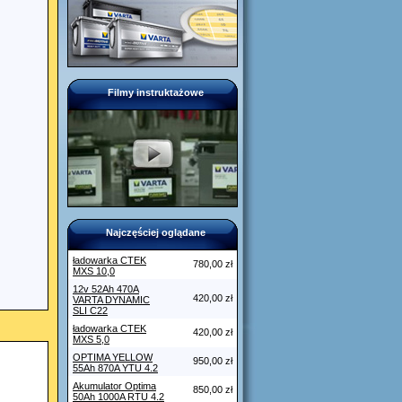
Filmy instruktażowe
Najczęściej oglądane
ładowarka CTEK
780,00 zł
MXS 10,0
12v 52Ah 470A
420,00 zł
VARTA DYNAMIC
SLI C22
ładowarka CTEK
420,00 zł
MXS 5,0
OPTIMA YELLOW
950,00 zł
55Ah 870A YTU 4.2
Akumulator Optima
850,00 zł
50Ah 1000A RTU 4.2