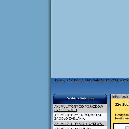
Katalog
»
AKUMULATORY SAMOCHODOWE
»
VAR
Informacje
Wybierz kategorię
12v 10
AKUMULATORY DO POJAZDÓW
UŻYTKOWYCH
Dostępno
AKUMULATORY JAKO MOBILNE
Producen
ŹRÓDŁO ZASILANIA
AKUMULATORY MOTOCYKLOWE