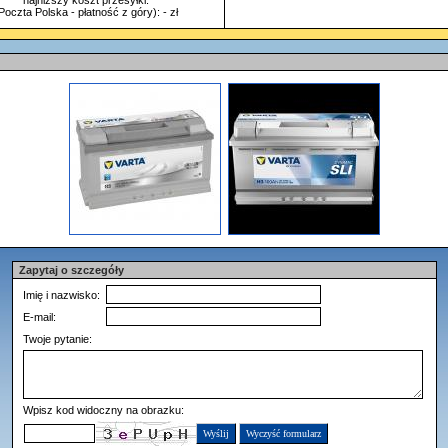
najniższy koszt przesyłki:
Poczta Polska - płatność z góry): - zł
Zapytaj o szczegóły
Imię i nazwisko:
E-mail:
Twoje pytanie:
Wpisz kod widoczny na obrazku: