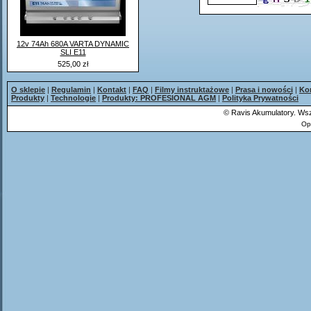
12v 74Ah 680A VARTA DYNAMIC
SLI E11
525,00 zł
O sklepie
|
Regulamin
|
Kontakt
|
FAQ
|
Filmy instruktażowe
|
Prasa i nowości
|
Ko
Produkty
|
Technologie
|
Produkty: PROFESIONAL AGM
|
Polityka Prywatności
©
Ravis Akumulatory. Wsz
Op