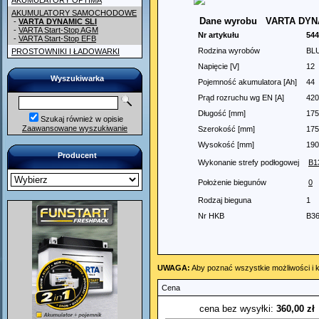
AKUMULATORY OPTIMA
AKUMULATORY SAMOCHODOWE
Dane wyrobu
VARTA DYN
-
VARTA DYNAMIC SLI
-
VARTA Start-Stop AGM
Nr artykułu
544
-
VARTA Start-Stop EFB
Rodzina wyrobów
BL
PROSTOWNIKI I ŁADOWARKI
Napięcie [V]
12
Wyszukiwarka
Pojemność akumulatora [Ah]
44
Prąd rozruchu wg EN [A]
420
Długość [mm]
175
Szukaj również w opisie
Zaawansowane wyszukiwanie
Szerokość [mm]
175
Wysokość [mm]
190
Producent
Wykonanie strefy podłogowej
B1
Położenie biegunów
0
Rodzaj bieguna
1
Nr HKB
B3
UWAGA:
Aby poznać wszystkie możliwości i k
Cena
cena bez wysyłki:
360,00 zł