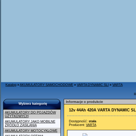
Katalog
»
AKUMULATORY SAMOCHODOWE
»
VARTA DYNAMIC SLI
»
VARTA
R
Informacje o produkcie
Wybierz kategorię
12v 44Ah 420A VARTA DYNAMIC SL
AKUMULATORY DO POJAZDÓW
UŻYTKOWYCH
Dostępność:
stała
AKUMULATORY JAKO MOBILNE
Producent:
VARTA
ŹRÓDŁO ZASILANIA
AKUMULATORY MOTOCYKLOWE