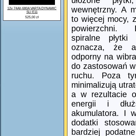
ułożone płytk
wewnętrzny. A m
12v 74Ah 680A VARTA DYNAMIC
SLI E11
to więcej mocy, 
525,00 zł
powierzchni. 
spiralne płytk
oznacza, że ak
odporny na wibra
do zastosowań w
ruchu. Poza ty
minimalizują utra
a w rezultacie o
energii i dłu
akumulatora. I w
dodatki stosow
bardziej podatn