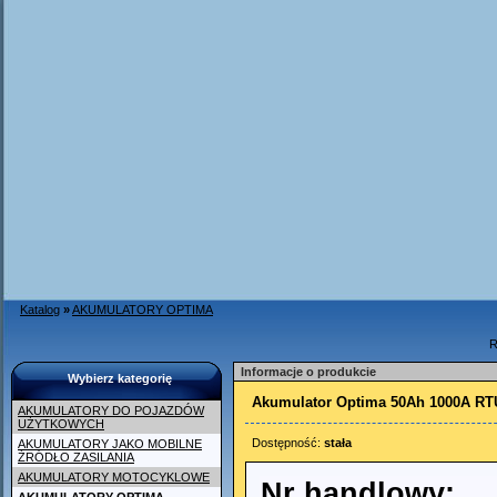
Katalog
»
AKUMULATORY OPTIMA
R
Informacje o produkcie
Wybierz kategorię
Akumulator Optima 50Ah 1000A RT
AKUMULATORY DO POJAZDÓW
UŻYTKOWYCH
Dostępność:
stała
AKUMULATORY JAKO MOBILNE
ŹRÓDŁO ZASILANIA
AKUMULATORY MOTOCYKLOWE
Nr handlowy: