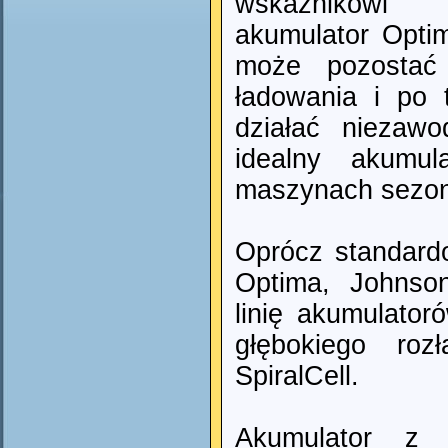
wskaźnikowi
akumulator Optim
może pozostać
ładowania i po 
działać niezaw
idealny akumu
maszynach sezo
Oprócz standard
Optima, Johnson
linię akumulato
głębokiego roz
SpiralCell.
Akumulator z m