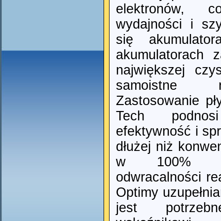
elektronów, 
wydajności i s
się akumulato
akumulatorach 
największej czys
samoistne r
Zastosowanie pły
Tech podnos
efektywność i spr
dłużej niż konwe
w 100% bez
odwracalności re
Optimy uzupełnian
jest potrzeb