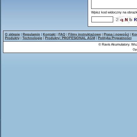
Wpisz kod widoczny na obrazk
O sklepie
|
Regulamin
|
Kontakt
|
FAQ
|
Filmy instruktażowe
|
Prasa i nowości
|
Ko
Produkty
|
Technologie
|
Produkty: PROFESIONAL AGM
|
Polityka Prywatności
©
Ravis Akumulatory. Wsz
Op