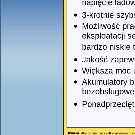
napięcie łado
3-krotnie szyb
Możliwość pra
eksploatacji 
bardzo niskie
Jakość zapewn
Większa moc 
Akumulatory b
bezobsługowe
Ponadprzecię
UWAGA:
Aby poznać wszystkie możliwości i k