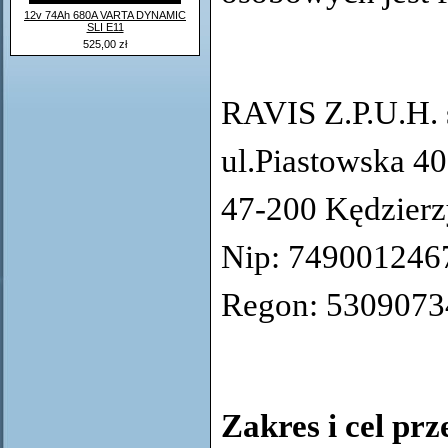
12v 74Ah 680A VARTA DYNAMIC
SLI E11
525,00 zł
RAVIS Z.P.U.H. s
ul.Piastowska 40
47-200 Kędzier
Nip: 749001246
Regon: 5309073
Zakres i cel pr