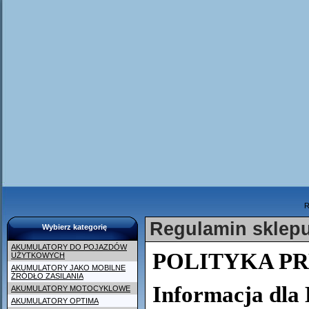
R
Regulamin sklepu
Wybierz kategorię
AKUMULATORY DO POJAZDÓW
POLITYKA P
UŻYTKOWYCH
AKUMULATORY JAKO MOBILNE
ŹRÓDŁO ZASILANIA
Informacja dla
AKUMULATORY MOTOCYKLOWE
AKUMULATORY OPTIMA