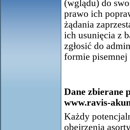
(wglądu) do swo
prawo ich popraw
żądania zaprzest
ich usunięcia z 
zgłosić do admin
formie pisemnej
Dane zbierane p
www.
ravis-
akum
Każdy potencjal
obejrzenia asor