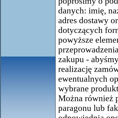
poprosimy o pod
danych: imię, na
adres dostawy or
dotyczących for
powyższe elemen
przeprowadzenia
zakupu - abyśmy
realizację zamó
ewentualnych op
wybrane produkt
Można również p
paragonu lub fak
odpowiednią opc