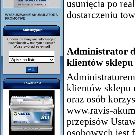
usunięcia po rea
dostarczeniu tow
WYSZUKIWANIE AKUMULATORA
PROMOTIVE
Subskrypcja
Chcesz otrzymywać informacje o
nowościach w naszym sklepie?
Wpisz swój adres e-mail!
Administrator 
klientów sklep
Administratore
Towar dnia
klientów sklepu
oraz osób korzys
www.
ravis-
akumu
przepisów Ustaw
osobowych jest f