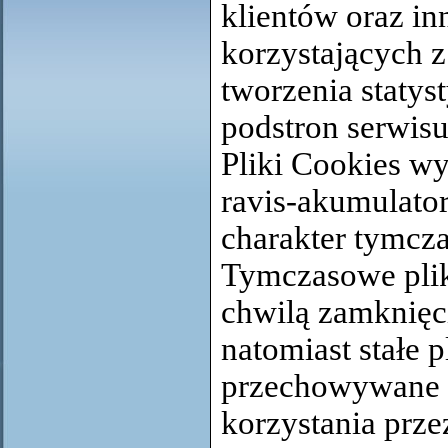
klientów oraz i
korzystających z
tworzenia statys
podstron serwisu
Pliki Cookies w
ravis-
akumulator
charakter tymcza
Tymczasowe plik
chwilą zamknięci
natomiast stałe p
przechowywane 
korzystania prze