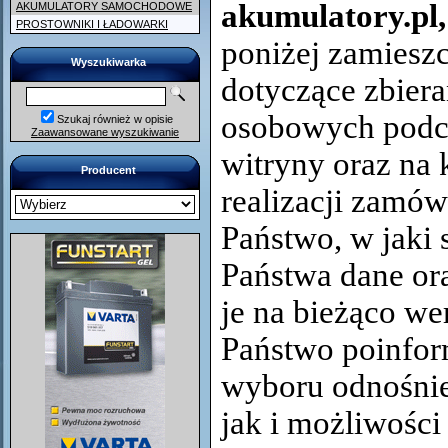
akumulatory.pl,
AKUMULATORY SAMOCHODOWE
PROSTOWNIKI I ŁADOWARKI
poniżej zamiesz
Wyszukiwarka
dotyczące zbier
osobowych podcz
Szukaj również w opisie
Zaawansowane wyszukiwanie
witryny oraz na 
Producent
realizacji zamów
Państwo, w jaki
Państwa dane or
je na bieżąco we
Państwo poinfor
wyboru odnośnie
jak i możliwości