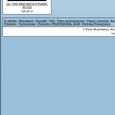
12v 74Ah 680A VARTA DYNAMIC
SLI E11
525,00 zł
O sklepie
|
Regulamin
|
Kontakt
|
FAQ
|
Filmy instruktażowe
|
Prasa i nowości
|
Ko
Produkty
|
Technologie
|
Produkty: PROFESIONAL AGM
|
Polityka Prywatności
©
Ravis Akumulatory. Wsz
Op