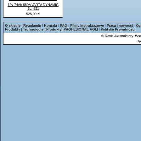
12v 74Ah 680A VARTA DYNAMIC
SLI E11
525,00 zł
O sklepie
|
Regulamin
|
Kontakt
|
FAQ
|
Filmy instruktażowe
|
Prasa i nowości
|
Ko
Produkty
|
Technologie
|
Produkty: PROFESIONAL AGM
|
Polityka Prywatności
©
Ravis Akumulatory. Wsz
Op