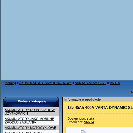
Katalog
»
AKUMULATORY SAMOCHODOWE
»
VARTA DYNAMIC SLI
»
VARTA
R
Informacje o produkcie
Wybierz kategorię
12v 45Ah 400A VARTA DYNAMIC SL
AKUMULATORY DO POJAZDÓW
UŻYTKOWYCH
Dostępność:
stała
AKUMULATORY JAKO MOBILNE
Producent:
VARTA
ŹRÓDŁO ZASILANIA
AKUMULATORY MOTOCYKLOWE