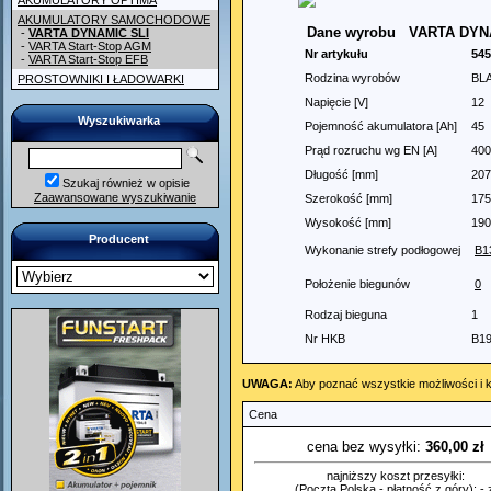
AKUMULATORY OPTIMA
AKUMULATORY SAMOCHODOWE
Dane wyrobu
VARTA DYNA
-
VARTA DYNAMIC SLI
-
VARTA Start-Stop AGM
Nr artykułu
545
-
VARTA Start-Stop EFB
Rodzina wyrobów
BL
PROSTOWNIKI I ŁADOWARKI
Napięcie [V]
12
Wyszukiwarka
Pojemność akumulatora [Ah]
45
Prąd rozruchu wg EN [A]
400
Długość [mm]
207
Szukaj również w opisie
Zaawansowane wyszukiwanie
Szerokość [mm]
175
Wysokość [mm]
190
Producent
Wykonanie strefy podłogowej
B1
Położenie biegunów
0
Rodzaj bieguna
1
Nr HKB
B1
UWAGA:
Aby poznać wszystkie możliwości i k
Cena
cena bez wysyłki:
360,00 zł
najniższy koszt przesyłki:
(Poczta Polska - płatność z góry): - z