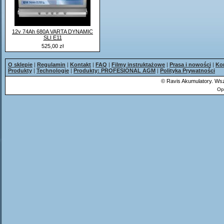
12v 74Ah 680A VARTA DYNAMIC
SLI E11
525,00 zł
O sklepie
|
Regulamin
|
Kontakt
|
FAQ
|
Filmy instruktażowe
|
Prasa i nowości
|
Ko
Produkty
|
Technologie
|
Produkty: PROFESIONAL AGM
|
Polityka Prywatności
©
Ravis Akumulatory. Wsz
Op