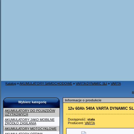
Katalog
»
AKUMULATORY SAMOCHODOWE
»
VARTA DYNAMIC SLI
»
VARTA
R
Informacje o produkcie
Wybierz kategorię
12v 60Ah 540A VARTA DYNAMIC SL
AKUMULATORY DO POJAZDÓW
UŻYTKOWYCH
Dostępność:
stała
AKUMULATORY JAKO MOBILNE
Producent:
VARTA
ŹRÓDŁO ZASILANIA
AKUMULATORY MOTOCYKLOWE