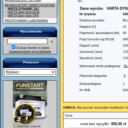
AKUMULATORY OPTIMA
AKUMULATORY SAMOCHODOWE
Dane wyrobu
VARTA DYNA
-
VARTA DYNAMIC SLI
-
VARTA Start-Stop AGM
Nr artykułu
560
-
VARTA Start-Stop EFB
Rodzina wyrobów
BL
PROSTOWNIKI I ŁADOWARKI
Napięcie [V]
12
Wyszukiwarka
Pojemność akumulatora [Ah]
60
Prąd rozruchu wg EN [A]
540
Długość [mm]
242
Szukaj również w opisie
Zaawansowane wyszukiwanie
Szerokość [mm]
175
Wysokość [mm]
175
Producent
Wykonanie strefy podłogowej
B1
Położenie biegunów
0
Rodzaj bieguna
1
Nr HKB
D5
UWAGA:
Aby poznać wszystkie możliwości i k
Cena
cena bez wysyłki:
450,00 zł