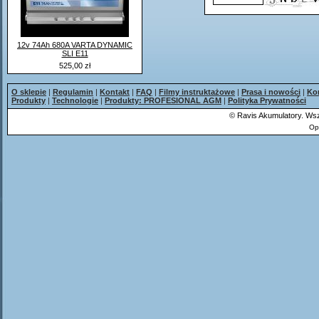
12v 74Ah 680A VARTA DYNAMIC
SLI E11
525,00 zł
O sklepie
|
Regulamin
|
Kontakt
|
FAQ
|
Filmy instruktażowe
|
Prasa i nowości
|
Ko
Produkty
|
Technologie
|
Produkty: PROFESIONAL AGM
|
Polityka Prywatności
©
Ravis Akumulatory. Wsz
Op