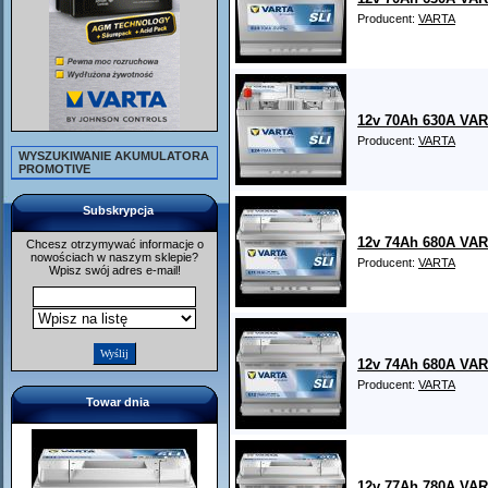
Producent:
VARTA
12v 70Ah 630A VA
Producent:
VARTA
WYSZUKIWANIE AKUMULATORA
PROMOTIVE
Subskrypcja
12v 74Ah 680A VA
Chcesz otrzymywać informacje o
nowościach w naszym sklepie?
Producent:
VARTA
Wpisz swój adres e-mail!
12v 74Ah 680A VA
Producent:
VARTA
Towar dnia
12v 77Ah 780A VA