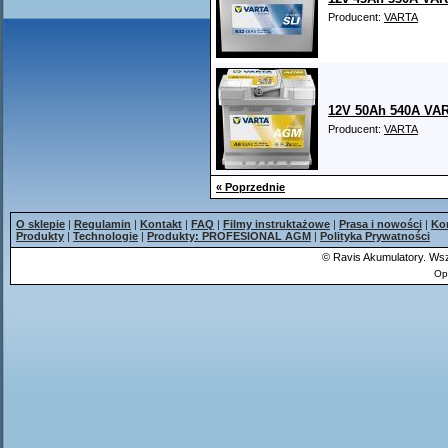
Producent:
VARTA
12V 50Ah 540A VAR
Producent:
VARTA
« Poprzednie
O sklepie
|
Regulamin
|
Kontakt
|
FAQ
|
Filmy instruktażowe
|
Prasa i nowości
|
Ko
Produkty
|
Technologie
|
Produkty: PROFESIONAL AGM
|
Polityka Prywatności
©
Ravis Akumulatory. Wsz
Op