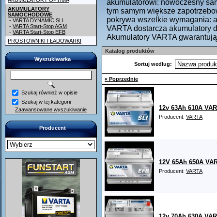
AKUMULATORY OPTIMA
akumulatorowi: nowoczesny sam
AKUMULATORY
tym samym większe zapotrzebow
SAMOCHODOWE
pokrywa wszelkie wymagania: 
-
VARTA DYNAMIC SLI
-
VARTA Start-Stop AGM
VARTA dostarcza akumulatory 
-
VARTA Start-Stop EFB
Akumulatory VARTA gwarantują
PROSTOWNIKI I ŁADOWARKI
Katalog produktów
Wyszukiwarka
Sortuj według:
« Poprzednie
Szukaj również w opisie
Szukaj w tej kategorii
12v 63Ah 610A VA
Zaawansowane wyszukiwanie
Producent:
VARTA
Producent
12V 65Ah 650A VAR
Producent:
VARTA
12v 70Ah 630A VA