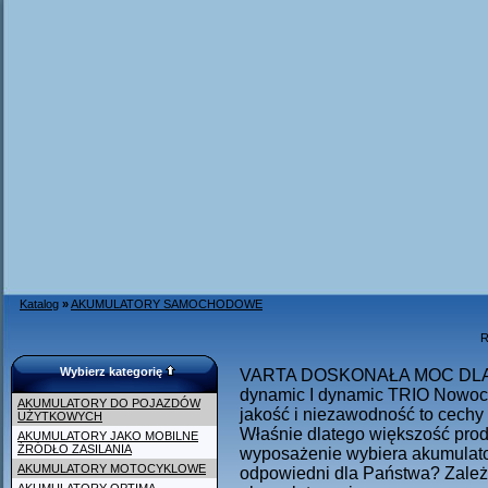
Katalog
»
AKUMULATORY SAMOCHODOWE
R
Wybierz kategorię
VARTA DOSKONAŁA MOC DLA
dynamic I dynamic TRIO Nowocz
AKUMULATORY DO POJAZDÓW
jakość i niezawodność to cechy
UŻYTKOWYCH
Właśnie dlatego większość pr
AKUMULATORY JAKO MOBILNE
ŹRÓDŁO ZASILANIA
wyposażenie wybiera akumulato
AKUMULATORY MOTOCYKLOWE
odpowiedni dla Państwa? Zależ