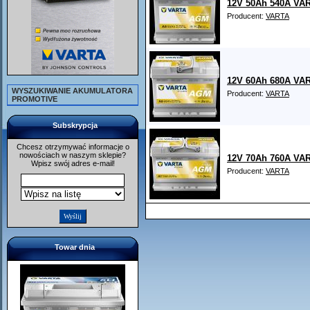
12V 50Ah 540A VAR
Producent:
VARTA
12V 60Ah 680A VAR
WYSZUKIWANIE AKUMULATORA
Producent:
VARTA
PROMOTIVE
Subskrypcja
Chcesz otrzymywać informacje o
nowościach w naszym sklepie?
12V 70Ah 760A VAR
Wpisz swój adres e-mail!
Producent:
VARTA
Towar dnia