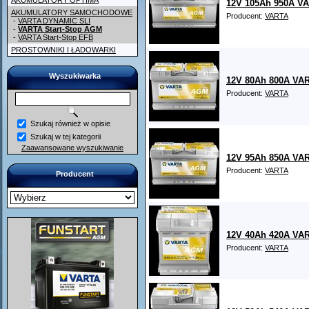
AKUMULATORY OPTIMA
12V 105Ah 950A VA
AKUMULATORY SAMOCHODOWE
Producent:
VARTA
-
VARTA DYNAMIC SLI
-
VARTA Start-Stop AGM
-
VARTA Start-Stop EFB
PROSTOWNIKI I ŁADOWARKI
Wyszukiwarka
12V 80Ah 800A VAR
Producent:
VARTA
Szukaj również w opisie
Szukaj w tej kategorii
Zaawansowane wyszukiwanie
12V 95Ah 850A VAR
Producent:
VARTA
Producent
12V 40Ah 420A VAR
Producent:
VARTA