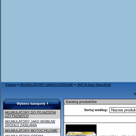
Katalog
»
AKUMULATORY SAMOCHODOWE
»
VARTA Start-Stop AGM
R
Katalog produktów
Wybierz kategorię
Sortuj według:
AKUMULATORY DO POJAZDÓW
UŻYTKOWYCH
AKUMULATORY JAKO MOBILNE
ŹRÓDŁO ZASILANIA
AKUMULATORY MOTOCYKLOWE