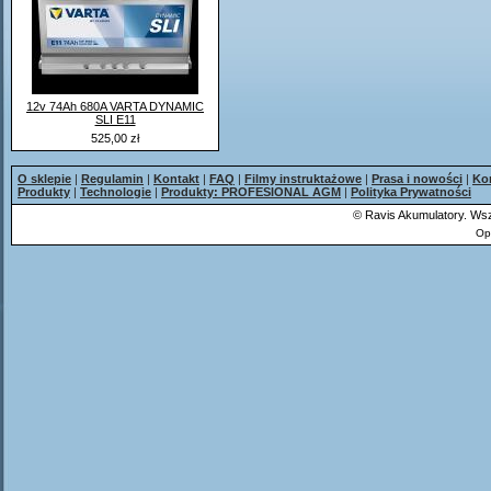
12v 74Ah 680A VARTA DYNAMIC
SLI E11
525,00 zł
O sklepie
|
Regulamin
|
Kontakt
|
FAQ
|
Filmy instruktażowe
|
Prasa i nowości
|
Ko
Produkty
|
Technologie
|
Produkty: PROFESIONAL AGM
|
Polityka Prywatności
©
Ravis Akumulatory. Wsz
Op