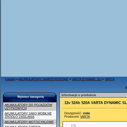
Katalog
»
AKUMULATORY SAMOCHODOWE
»
VARTA DYNAMIC SLI
»
VARTA
R
Informacje o produkcie
Wybierz kategorię
12v 52Ah 520A VARTA DYNAMIC SL
AKUMULATORY DO POJAZDÓW
UŻYTKOWYCH
Dostępność:
stała
AKUMULATORY JAKO MOBILNE
Producent:
VARTA
ŹRÓDŁO ZASILANIA
AKUMULATORY MOTOCYKLOWE