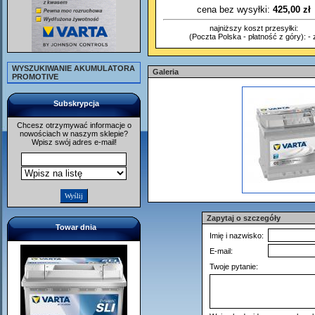
cena bez wysyłki:
425,00 zł
najniższy koszt przesyłki:
(Poczta Polska - płatność z góry): - z
WYSZUKIWANIE AKUMULATORA
Galeria
PROMOTIVE
Subskrypcja
Chcesz otrzymywać informacje o
nowościach w naszym sklepie?
Wpisz swój adres e-mail!
Zapytaj o szczegóły
Towar dnia
Imię i nazwisko:
E-mail:
Twoje pytanie: