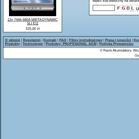
Wpisz kod widoczny na obrazk
12v 74Ah 680A VARTA DYNAMIC
SLI E11
525,00 zł
O sklepie
|
Regulamin
|
Kontakt
|
FAQ
|
Filmy instruktażowe
|
Prasa i nowości
|
Ko
Produkty
|
Technologie
|
Produkty: PROFESIONAL AGM
|
Polityka Prywatności
©
Ravis Akumulatory. Wsz
Op