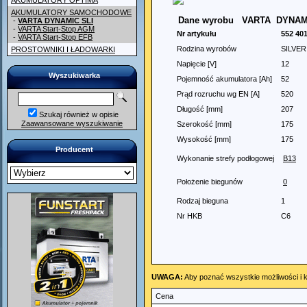
AKUMULATORY OPTIMA
AKUMULATORY SAMOCHODOWE
Dane wyrobu
VARTA DYNAMIC
-
VARTA DYNAMIC SLI
-
VARTA Start-Stop AGM
Nr artykułu
552 40
-
VARTA Start-Stop EFB
Rodzina wyrobów
SILVE
PROSTOWNIKI I ŁADOWARKI
Napięcie [V]
12
Wyszukiwarka
Pojemność akumulatora [Ah]
52
Prąd rozruchu wg EN [A]
520
Długość [mm]
207
Szukaj również w opisie
Zaawansowane wyszukiwanie
Szerokość [mm]
175
Wysokość [mm]
175
Producent
Wykonanie strefy podłogowej
B13
Położenie biegunów
0
Rodzaj bieguna
1
Nr HKB
C6
UWAGA:
Aby poznać wszystkie możliwości i k
Cena