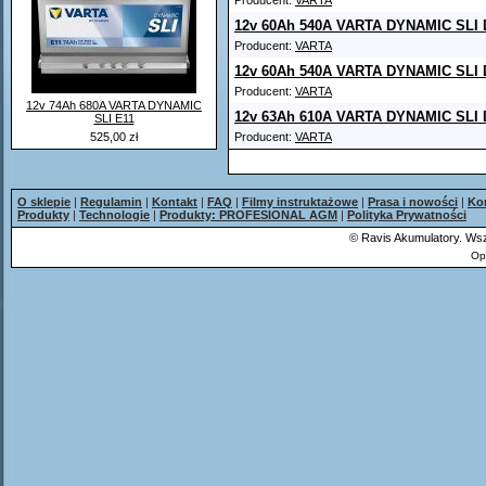
Producent:
VARTA
12v 60Ah 540A VARTA DYNAMIC SLI 
Producent:
VARTA
12v 60Ah 540A VARTA DYNAMIC SLI 
Producent:
VARTA
12v 74Ah 680A VARTA DYNAMIC
12v 63Ah 610A VARTA DYNAMIC SLI 
SLI E11
525,00 zł
Producent:
VARTA
O sklepie
|
Regulamin
|
Kontakt
|
FAQ
|
Filmy instruktażowe
|
Prasa i nowości
|
Ko
Produkty
|
Technologie
|
Produkty: PROFESIONAL AGM
|
Polityka Prywatności
©
Ravis Akumulatory. Wsz
Op