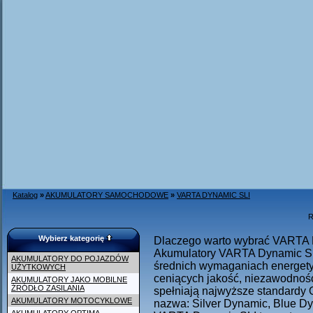
Katalog
»
AKUMULATORY SAMOCHODOWE
»
VARTA DYNAMIC SLI
R
Wybierz kategorię
Dlaczego warto wybrać VARTA 
Akumulatory VARTA Dynamic SLI
AKUMULATORY DO POJAZDÓW
średnich wymaganiach energety
UŻYTKOWYCH
ceniących jakość, niezawodnoś
AKUMULATORY JAKO MOBILNE
ŹRÓDŁO ZASILANIA
spełniają najwyższe standardy
AKUMULATORY MOTOCYKLOWE
nazwa: Silver Dynamic, Blue Dy