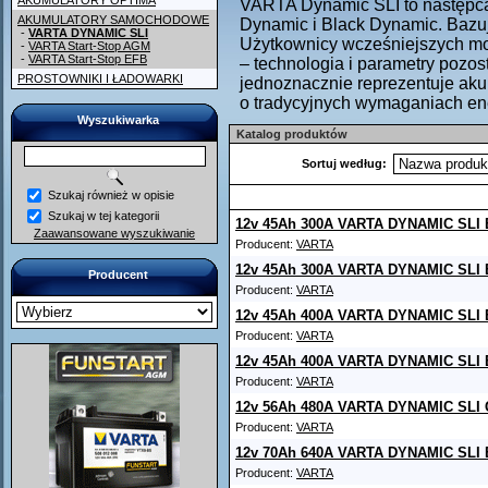
AKUMULATORY OPTIMA
VARTA Dynamic SLI to następca 
AKUMULATORY SAMOCHODOWE
Dynamic i Black Dynamic. Bazuj
-
VARTA DYNAMIC SLI
Użytkownicy wcześniejszych mo
-
VARTA Start-Stop AGM
-
VARTA Start-Stop EFB
– technologia i parametry pozos
PROSTOWNIKI I ŁADOWARKI
jednoznacznie reprezentuje aku
o tradycyjnych wymaganiach en
Wyszukiwarka
Katalog produktów
Sortuj według:
Szukaj również w opisie
Szukaj w tej kategorii
12v 45Ah 300A VARTA DYNAMIC SLI 
Zaawansowane wyszukiwanie
Producent:
VARTA
12v 45Ah 300A VARTA DYNAMIC SLI 
Producent
Producent:
VARTA
12v 45Ah 400A VARTA DYNAMIC SLI 
Producent:
VARTA
12v 45Ah 400A VARTA DYNAMIC SLI 
Producent:
VARTA
12v 56Ah 480A VARTA DYNAMIC SLI 
Producent:
VARTA
12v 70Ah 640A VARTA DYNAMIC SLI 
Producent:
VARTA