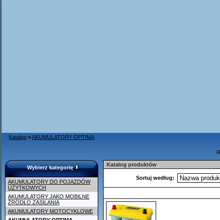
Katalog
»
AKUMULATORY OPTIMA
R
Katalog produktów
Wybierz kategorię
Sortuj według:
AKUMULATORY DO POJAZDÓW
UŻYTKOWYCH
AKUMULATORY JAKO MOBILNE
ŹRÓDŁO ZASILANIA
AKUMULATORY MOTOCYKLOWE