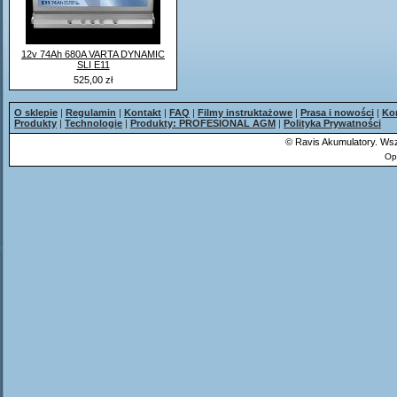
12v 74Ah 680A VARTA DYNAMIC
SLI E11
525,00 zł
O sklepie
|
Regulamin
|
Kontakt
|
FAQ
|
Filmy instruktażowe
|
Prasa i nowości
|
Ko
Produkty
|
Technologie
|
Produkty: PROFESIONAL AGM
|
Polityka Prywatności
©
Ravis Akumulatory. Wsz
Op