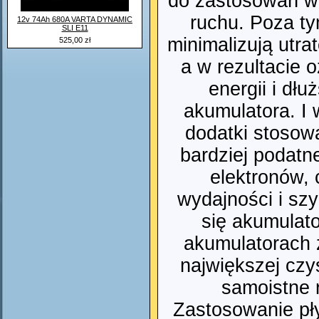
do zastosowań w
ruchu. Poza ty
12v 74Ah 680A VARTA DYNAMIC
SLI E11
minimalizują utra
525,00 zł
a w rezultacie 
energii i dł
akumulatora. I 
dodatki stosow
bardziej podatn
elektronów, 
wydajności i s
się akumulat
akumulatorach 
największej czys
samoistne 
Zastosowanie pły