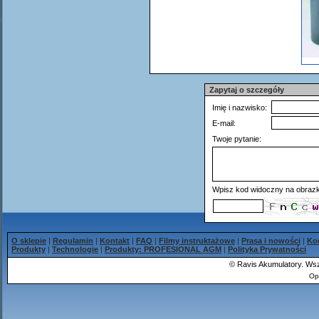
Zapytaj o szczegóły
Imię i nazwisko:
E-mail:
Twoje pytanie:
Wpisz kod widoczny na obrazk
O sklepie
|
Regulamin
|
Kontakt
|
FAQ
|
Filmy instruktażowe
|
Prasa i nowości
|
Ko
Produkty
|
Technologie
|
Produkty: PROFESIONAL AGM
|
Polityka Prywatności
©
Ravis Akumulatory. Wsz
Op