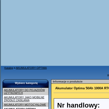
Katalog
»
AKUMULATORY OPTIMA
R
Informacje o produkcie
Wybierz kategorię
Akumulator Optima 50Ah 1000A RT
AKUMULATORY DO POJAZDÓW
UŻYTKOWYCH
AKUMULATORY JAKO MOBILNE
ŹRÓDŁO ZASILANIA
Nr handlowy:
AKUMULATORY MOTOCYKLOWE