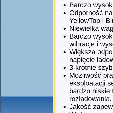
Bardzo wysoki
Odporność na 
YellowTop i Bl
Niewielka wag
Bardzo wysok
wibracje i wy
Większa odpo
napięcie łado
3-krotnie szy
Możliwość pra
eksploatacji 
bardzo niskie
rozładowania.
Jakość zapewn