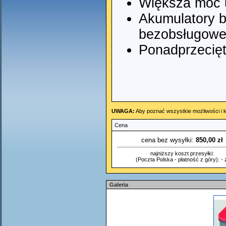
Większa moc 
Akumulatory b
bezobsługow
Ponadprzecię
UWAGA:
Aby poznać wszystkie możliwości i k
Cena
cena bez wysyłki:
850,00 zł
najniższy koszt przesyłki:
(Poczta Polska - płatność z góry): - z
Galeria