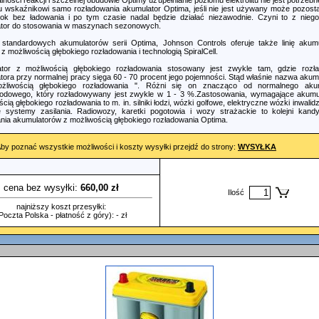
ności reakcji i szczelnej obudowie Optimy uzupełnianie poziomu elektrolitu nie jest potrzebn
u wskaźnikowi samo rozładowania akumulator Optima, jeśli nie jest używany może pozost
ok bez ładowania i po tym czasie nadal będzie działać niezawodnie. Czyni to z niego
tor do stosowania w maszynach sezonowych.
standardowych akumulatorów serii Optima, Johnson Controls oferuje także linię akum
z możliwością głębokiego rozładowania i technologią SpiralCell.
tor z możliwością głębokiego rozładowania stosowany jest zwykle tam, gdzie rozł
tora przy normalnej pracy sięga 60 - 70 procent jego pojemności. Stąd właśnie nazwa akumu
żliwością głębokiego rozładowania ". Różni się on znacząco od normalnego akum
dowego, który rozładowywany jest zwykle w 1 - 3 %.Zastosowania, wymagające akumu
cią głębokiego rozładowania to m. in. silniki łodzi, wózki golfowe, elektryczne wózki inwalid
systemy zasilania. Radiowozy, karetki pogotowia i wozy strażackie to kolejni kand
nia akumulatorów z możliwością głębokiego rozładowania Optima.
by poznać wszystkie możliwości i koszty wysyłki przejdź do strony:
WYSYŁKA
cena bez wysyłki:
660,00 zł
Ilość
najniższy koszt przesyłki:
Poczta Polska - płatność z góry): - zł