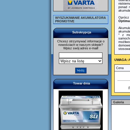
odwracal
niskiem
ponad r
akumula
Oprócz 
WYSZUKIWANIE AKUMULATORA
Optima
PROMOTIVE
Akumula
akumula
Subskrypcja
" z mo
samocho
Chcesz otrzymywać informacje o
możliwoś
nowościach w naszym sklepie?
domowe 
Wpisz swój adres e-mail!
stosowa
UWAGA:
A
Cena
Towar dnia
(
Galeria