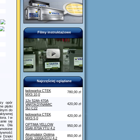
Filmy instruktażowe
Najczęściej oglądane
ładowarka CTEK
780,00 zł
MXS 10,0
12v 52Ah 470A
szy opór
420,00 zł
VARTA DYNAMIC
e płytki
SLI C22
alnym do
aktywnej
ładowarka CTEK
420,00 zł
tora. I w
MXS 5,0
anie się
OPTIMA YELLOW
ra. Dla
950,00 zł
55Ah 870A YTU 4.2
amoistne
ktywność
Akumulator Optima
850,00 zł
e Dzięki
50Ah 1000A RTU 4.2