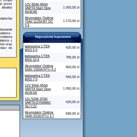
e. Dzięki
ać przez
12V 95Ah 850A
 idealny
1 050,00 zł
VARTA Start-Stop
AGM A5
Akumulator Optima
ulatorów
1 170,00 zł
75Ah 1125A BT DC
5,5
adowanie
latora -
ulatora
Najczęściej kupowane
latora z
zkie oraz
ładowarka CTEK
420,00 zł
ydaci do
MXS 5,0
ładowarka CTEK
780,00 zł
MXS 10,0
Akumulator Optima
850,00 zł
50Ah 1000A RTU 4.2
ładowarka CTEK
560,00 zł
MXS 7,0
12V 95Ah 850A
1 050,00 zł
VARTA Start-Stop
AGM A5
12v 52Ah 470A
420,00 zł
VARTA DYNAMIC
SLI C22
Akumulator Optima
690,00 zł
44Ah 910A RTU 3.7