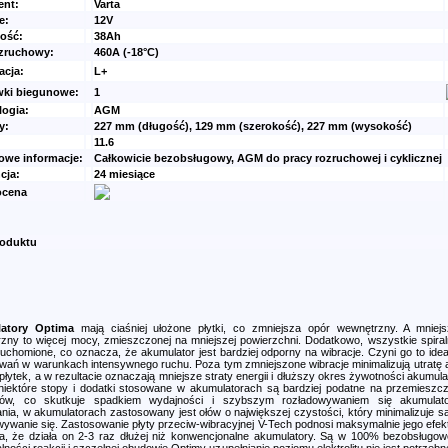
ent:
Varta
e:
12V
ość:
38Ah
ozruchowy:
460A (-18°C)
acja:
L+
ki biegunowe:
1
logia:
AGM
y:
227 mm (długość), 129 mm (szerokość), 227 mm (wysokość)
11.6
owe informacje:
Całkowicie bezobsługowy, AGM do pracy rozruchowej i cyklicznej
cja:
24 miesiące
ocena
roduktu
atory Optima
mają ciaśniej ułożone płytki, co zmniejsza opór wewnętrzny. A mniej
zny to więcej mocy, zmieszczonej na mniejszej powierzchni. Dodatkowo, wszystkie spiraln
ruchomione, co oznacza, że akumulator jest bardziej odporny na wibracje. Czyni go to ide
wań w warunkach intensywnego ruchu. Poza tym zmniejszone wibracje minimalizują utratę 
płytek, a w rezultacie oznaczają mniejsze straty energii i dłuższy okres żywotności akumula
niektóre stopy i dodatki stosowane w akumulatorach są bardziej podatne na przemieszcz
onów, co skutkuje spadkiem wydajności i szybszym rozładowywaniem się akumulato
nia, w akumulatorach zastosowany jest ołów o największej czystości, który minimalizuje s
wywanie się. Zastosowanie płyty przeciw-wibracyjnej V-Tech podnosi maksymalnie jego efe
ia, że działa on 2-3 raz dłużej niż konwencjonalne akumulatory. Są w 100% bezobsługow