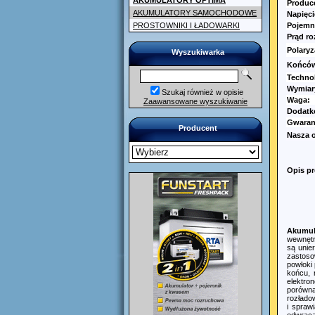
AKUMULATORY OPTIMA
Produc
AKUMULATORY SAMOCHODOWE
Napięci
PROSTOWNIKI I ŁADOWARKI
Pojemn
Prąd r
Polaryz
Wyszukiwarka
Końców
Techno
Wymiar
Szukaj również w opisie
Waga:
Zaawansowane wyszukiwanie
Dodatk
Gwaran
Producent
Nasza 
Opis p
Akumul
wewnętr
są unie
zastoso
powłoki 
końcu, 
elektr
porówna
rozłado
i spraw