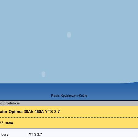
Ravis Kędzierzyn-Koźle
 o produkcie
ator Optima 38Ah 460A YTS 2.7
ść:
stała
dlowy:
YT S 2.7