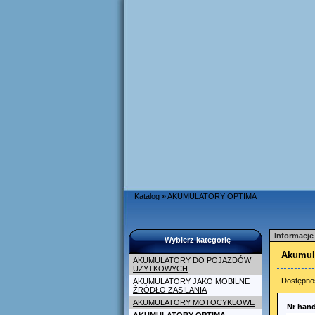
Katalog
»
AKUMULATORY OPTIMA
Informacje
Wybierz kategorię
Akumul
AKUMULATORY DO POJAZDÓW
UŻYTKOWYCH
Dostępno
AKUMULATORY JAKO MOBILNE
ŹRÓDŁO ZASILANIA
AKUMULATORY MOTOCYKLOWE
Nr han