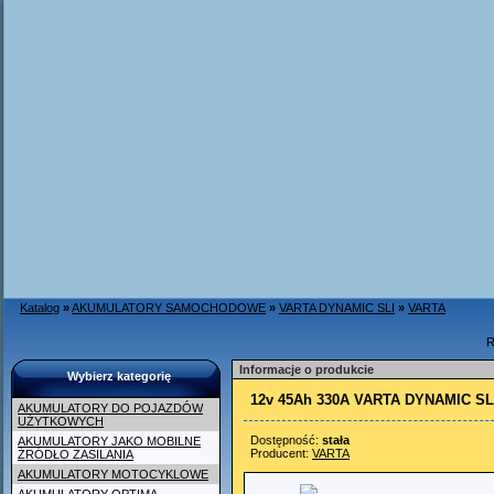
Katalog
»
AKUMULATORY SAMOCHODOWE
»
VARTA DYNAMIC SLI
»
VARTA
R
Informacje o produkcie
Wybierz kategorię
12v 45Ah 330A VARTA DYNAMIC SL
AKUMULATORY DO POJAZDÓW
UŻYTKOWYCH
Dostępność:
stała
AKUMULATORY JAKO MOBILNE
Producent:
VARTA
ŹRÓDŁO ZASILANIA
AKUMULATORY MOTOCYKLOWE