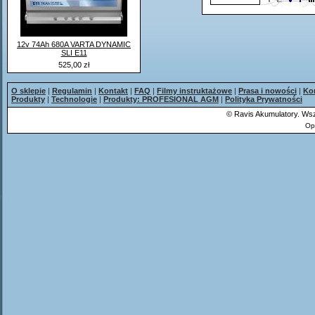
12v 74Ah 680A VARTA DYNAMIC
SLI E11
525,00 zł
O sklepie
|
Regulamin
|
Kontakt
|
FAQ
|
Filmy instruktażowe
|
Prasa i nowości
|
Ko
Produkty
|
Technologie
|
Produkty: PROFESIONAL AGM
|
Polityka Prywatności
©
Ravis Akumulatory. Wsz
Op