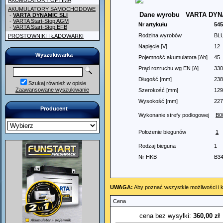
AKUMULATORY OPTIMA
AKUMULATORY SAMOCHODOWE
Dane wyrobu
VARTA DYNA
-
VARTA DYNAMIC SLI
-
VARTA Start-Stop AGM
Nr artykułu
545
-
VARTA Start-Stop EFB
Rodzina wyrobów
BL
PROSTOWNIKI I ŁADOWARKI
Napięcie [V]
12
Wyszukiwarka
Pojemność akumulatora [Ah]
45
Prąd rozruchu wg EN [A]
330
Długość [mm]
238
Szukaj również w opisie
Zaawansowane wyszukiwanie
Szerokość [mm]
129
Wysokość [mm]
227
Producent
Wykonanie strefy podłogowej
B0
Położenie biegunów
1
Rodzaj bieguna
1
Nr HKB
B3
UWAGA:
Aby poznać wszystkie możliwości i k
Cena
cena bez wysyłki:
360,00 zł