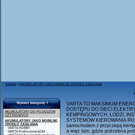
Katalog
»
AKUMULATORY JAKO MOBILNE ŹRÓDŁO ZASILANIA
R
Wybierz kategorię
VARTA TO MAKSIMUM ENERGI
DOSTĘPU DO SIECI ELEKTR
AKUMULATORY DO POJAZDÓW
KEMPINGOWYCH, ŁODZI, INS
UŻYTKOWYCH
SYSTEMÓW KIEROWANIA RUCH
AKUMULATORY JAKO MOBILNE
ŹRÓDŁO ZASILANIA
samochodem z przyczepą kempin
- VARTA HOBBY
a więc tam, gdzie potrzebna jes
- VARTA Professional AGM