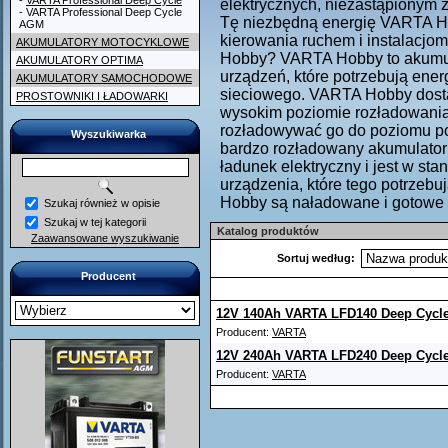
-
VARTA Professional Deep Cycle
elektrycznych, niezastąpionym 
- VARTA Professional Deep Cycle
Tę niezbędną energię VARTA H
AGM
kierowania ruchem i instalacj
AKUMULATORY MOTOCYKLOWE
Hobby? VARTA Hobby to akumula
AKUMULATORY OPTIMA
urządzeń, które potrzebują ener
AKUMULATORY SAMOCHODOWE
sieciowego. VARTA Hobby dosta
PROSTOWNIKI I ŁADOWARKI
wysokim poziomie rozładowania
rozładowywać go do poziomu po
Wyszukiwarka
bardzo rozładowany akumulato
ładunek elektryczny i jest w sta
urządzenia, które tego potrze
Hobby są naładowane i gotowe 
Szukaj również w opisie
Szukaj w tej kategorii
Katalog produktów
Zaawansowane wyszukiwanie
Sortuj według:
Producent
12V 140Ah VARTA LFD140 Deep Cycl
Producent:
VARTA
12V 240Ah VARTA LFD240 Deep Cycl
Producent:
VARTA