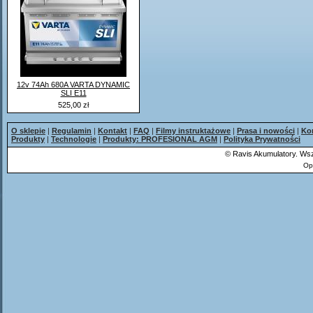
12v 74Ah 680A VARTA DYNAMIC
SLI E11
525,00 zł
O sklepie
|
Regulamin
|
Kontakt
|
FAQ
|
Filmy instruktażowe
|
Prasa i nowości
|
Ko
Produkty
|
Technologie
|
Produkty: PROFESIONAL AGM
|
Polityka Prywatności
©
Ravis Akumulatory. Wsz
Op