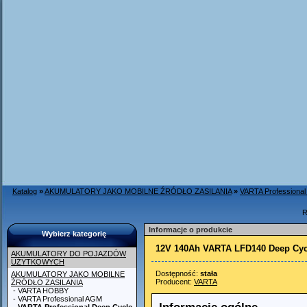
Katalog
»
AKUMULATORY JAKO MOBILNE ŹRÓDŁO ZASILANIA
»
VARTA Professional
R
Informacje o produkcie
Wybierz kategorię
12V 140Ah VARTA LFD140 Deep Cyc
AKUMULATORY DO POJAZDÓW
UŻYTKOWYCH
Dostępność:
stała
AKUMULATORY JAKO MOBILNE
Producent:
VARTA
ŹRÓDŁO ZASILANIA
- VARTA HOBBY
- VARTA Professional AGM