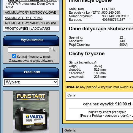
Informacje ogólne
-
VARTA Professional Deep Cycle
- VARTA Professional Deep Cycle
AGM
Krótki Kod:
LFD 140
AKUMULATORY MOTOCYKLOWE
Europejska Lp. (ETN)::
930 140 080
Numer artykułu:
930 140 080 B91 2
AKUMULATORY OPTIMA
Barcode:
4016987141137
AKUMULATORY SAMOCHODOWE
Dane dotyczące skuteczno
PROSTOWNIKI I ŁADOWARKI
Spenning:
12
Wyszukiwarka
Kapasitet:
140
Prąd Cranking:
800 A
Cechy fizyczne
Szukaj również w opisie
Zaawansowane wyszukiwanie
Str. på batterihus:
A
waga:
36 kg
długość:
513 mm
Producent
szerokość:
189 mm
wysokość:
223 mm
UWAGA:
Aby poznać wszystkie możliwości i k
Cena
cena bez wysyłki:
910,00 zł
najniższy koszt przesyłki:
(Poczta Polska - płatność z góry): - z
Galeria