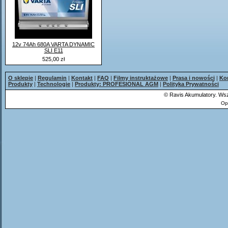
12v 74Ah 680A VARTA DYNAMIC
SLI E11
525,00 zł
O sklepie
|
Regulamin
|
Kontakt
|
FAQ
|
Filmy instruktażowe
|
Prasa i nowości
|
Ko
Produkty
|
Technologie
|
Produkty: PROFESIONAL AGM
|
Polityka Prywatności
©
Ravis Akumulatory. Wsz
Op