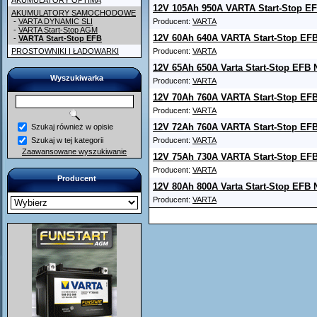
AKUMULATORY OPTIMA
12V 105Ah 950A VARTA Start-Stop E
AKUMULATORY SAMOCHODOWE
-
VARTA DYNAMIC SLI
Producent:
VARTA
-
VARTA Start-Stop AGM
12V 60Ah 640A VARTA Start-Stop EF
-
VARTA Start-Stop EFB
PROSTOWNIKI I ŁADOWARKI
Producent:
VARTA
12V 65Ah 650A Varta Start-Stop EFB 
Wyszukiwarka
Producent:
VARTA
12V 70Ah 760A VARTA Start-Stop EF
Producent:
VARTA
12V 72Ah 760A VARTA Start-Stop EF
Szukaj również w opisie
Szukaj w tej kategorii
Producent:
VARTA
Zaawansowane wyszukiwanie
12V 75Ah 730A VARTA Start-Stop EF
Producent:
VARTA
Producent
12V 80Ah 800A Varta Start-Stop EFB 
Producent:
VARTA