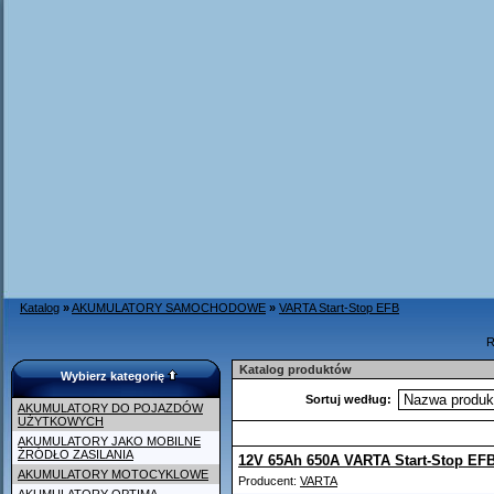
Katalog
»
AKUMULATORY SAMOCHODOWE
»
VARTA Start-Stop EFB
R
Katalog produktów
Wybierz kategorię
Sortuj według:
AKUMULATORY DO POJAZDÓW
UŻYTKOWYCH
AKUMULATORY JAKO MOBILNE
ŹRÓDŁO ZASILANIA
12V 65Ah 650A VARTA Start-Stop EF
AKUMULATORY MOTOCYKLOWE
Producent:
VARTA