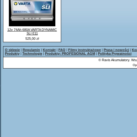
12v 74Ah 680A VARTA DYNAMIC
SLI E11
525,00 zł
O sklepie
|
Regulamin
|
Kontakt
|
FAQ
|
Filmy instruktażowe
|
Prasa i nowości
|
Ko
Produkty
|
Technologie
|
Produkty: PROFESIONAL AGM
|
Polityka Prywatności
©
Ravis Akumulatory. Wsz
Op