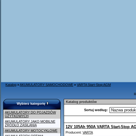
Katalog
»
AKUMULATORY SAMOCHODOWE
»
VARTA Start-Stop AGM
R
Katalog produktów
Wybierz kategorię
Sortuj według:
AKUMULATORY DO POJAZDÓW
UŻYTKOWYCH
AKUMULATORY JAKO MOBILNE
ŹRÓDŁO ZASILANIA
12V 105Ah 950A VARTA Start-Stop A
AKUMULATORY MOTOCYKLOWE
Producent:
VARTA