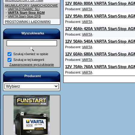
AKUMULATORY OPTIMA
12V 80Ah 800A VARTA Start-Stop AG
AKUMULATORY SAMOCHODOWE
-
VARTA DYNAMIC SLI
Producent:
VARTA
-
VARTA Start-Stop AGM
12V 95Ah 850A VARTA Start-Stop AG
-
VARTA Start-Stop EFB
PROSTOWNIKI I ŁADOWARKI
Producent:
VARTA
12V 40Ah 420A VARTA Start-Stop AG
Wyszukiwarka
Producent:
VARTA
12V 50Ah 540A VARTA Start-Stop AG
Producent:
VARTA
12V 60Ah 680A VARTA Start-Stop AG
Szukaj również w opisie
Szukaj w tej kategorii
Producent:
VARTA
Zaawansowane wyszukiwanie
12V 70Ah 760A VARTA Start-Stop AG
Producent:
VARTA
Producent