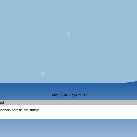
Ravis Kędzierzyn-Koźle
łąd
danym adresie nie istnieje