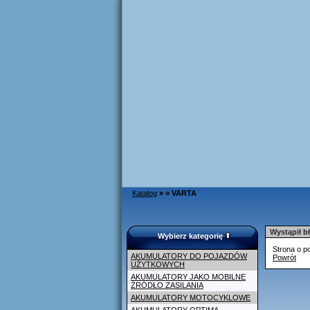
Katalog
»
»
VARTA
Wystąpił b
Wybierz kategorię
Strona o po
AKUMULATORY DO POJAZDÓW
Powrót
UŻYTKOWYCH
AKUMULATORY JAKO MOBILNE
ŹRÓDŁO ZASILANIA
AKUMULATORY MOTOCYKLOWE