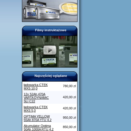
Filmy instruktażowe
Najczęściej oglądane
ładowarka CTEK
780,00 zł
MXS 10,0
12v 52Ah 470A
420,00 zł
VARTA DYNAMIC
SLI C22
ładowarka CTEK
420,00 zł
MXS 5,0
OPTIMA YELLOW
950,00 zł
55Ah 870A YTU 4.2
Akumulator Optima
850,00 zł
50Ah 1000A RTU 4.2