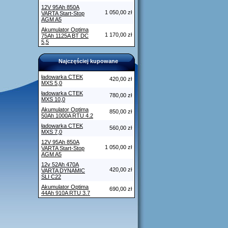
12V 95Ah 850A
1 050,00 zł
VARTA Start-Stop
AGM A5
Akumulator Optima
1 170,00 zł
75Ah 1125A BT DC
5,5
Najczęściej kupowane
ładowarka CTEK
420,00 zł
MXS 5,0
ładowarka CTEK
780,00 zł
MXS 10,0
Akumulator Optima
850,00 zł
50Ah 1000A RTU 4.2
ładowarka CTEK
560,00 zł
MXS 7,0
12V 95Ah 850A
1 050,00 zł
VARTA Start-Stop
AGM A5
12v 52Ah 470A
420,00 zł
VARTA DYNAMIC
SLI C22
Akumulator Optima
690,00 zł
44Ah 910A RTU 3.7