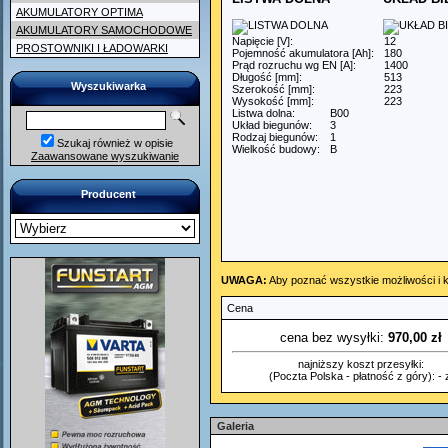
AKUMULATORY OPTIMA
AKUMULATORY SAMOCHODOWE
Napięcie [V]:
12
PROSTOWNIKI I ŁADOWARKI
Pojemność akumulatora [Ah]:
180
Prąd rozruchu wg EN [A]:
1400
Długość [mm]:
513
Wyszukiwarka
Szerokość [mm]:
223
Wysokość [mm]:
223
Listwa dolna:
B00
Układ biegunów:
3
Rodzaj biegunów:
1
Szukaj również w opisie
Wielkość budowy:
B
Zaawansowane wyszukiwanie
Producent
UWAGA:
Aby poznać wszystkie możliwości i k
Cena
cena bez wysyłki:
970,00 zł
najniższy koszt przesyłki:
(Poczta Polska - płatność z góry): - z
Galeria