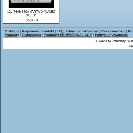
12v 74Ah 680A VARTA DYNAMIC
SLI E11
525,00 zł
O sklepie
|
Regulamin
|
Kontakt
|
FAQ
|
Filmy instruktażowe
|
Prasa i nowości
|
Ko
Produkty
|
Technologie
|
Produkty: PROFESIONAL AGM
|
Polityka Prywatności
©
Ravis Akumulatory. Wsz
Op