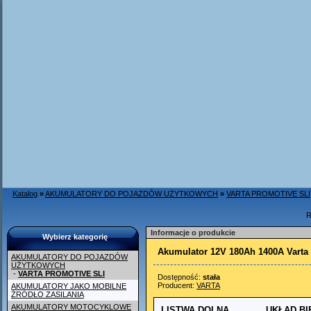
Katalog
»
AKUMULATORY DO POJAZDÓW UŻYTKOWYCH
»
VARTA PROMOTIVE SLI
R
Informacje o produkcie
Wybierz kategorię
Akumulator 12V 180Ah 1400A Varta
AKUMULATORY DO POJAZDÓW
UŻYTKOWYCH
-
VARTA PROMOTIVE SLI
Dostępność:
stała
Producent:
VARTA
AKUMULATORY JAKO MOBILNE
ŹRÓDŁO ZASILANIA
AKUMULATORY MOTOCYKLOWE
LISTWA DOLNA
UKŁAD B