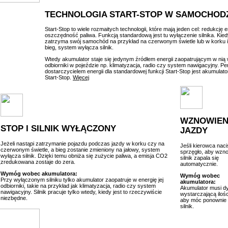
TECHNOLOGIA START-STOP W SAMOCHOD
Start-Stop to wiele rozmaitych technologii, które mają jeden cel: redukcję e
oszczędność paliwa. Funkcją standardową jest tu wyłączenie silnika. Kie
zatrzyma swój samochód na przykład na czerwonym świetle lub w korku 
bieg, system wyłącza silnik.
Wtedy akumulator staje się jedynym źródłem energii zaopatrującym w nią
odbiorniki w pojeździe np. klimatyzacja, radio czy system nawigacyjny. P
dostarczycielem energii dla standardowej funkcji Start-Stop jest akumulato
Start-Stop.
Więcej
WZNOWIEN
STOP I SILNIK WYŁĄCZONY
JAZDY
Jeżeli nastąpi zatrzymanie pojazdu podczas jazdy w korku czy na
Jeśli kierowca naci
czerwonym świetle, a bieg zostanie zmieniony na jałowy, system
sprzęgło, aby wzno
wyłącza silnik. Dzięki temu obniża się zużycie paliwa, a emisja CO2
silnik zapala się
zredukowana zostaje do zera.
automatycznie.
r
Wymóg wobec akumulatora:
Wymóg wobec
Przy wyłączonym silniku tylko akumulator zaopatruje w energię jej
akumulatora:
odbiorniki, takie na przykład jak klimatyzacja, radio czy system
Akumulator musi 
nawigacyjny. Silnik pracuje tylko wtedy, kiedy jest to rzeczywiście
wystarczającą ilośc
niezbędne.
aby móc ponownie
silnik.