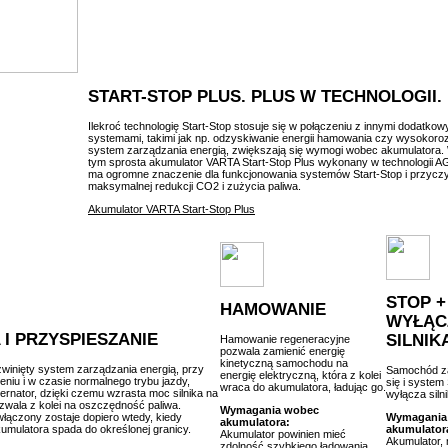
START-STOP PLUS. PLUS W TECHNOLOGII.
Ilekroć technologię Start-Stop stosuje się w połączeniu z innymi dodatkow
systemami, takimi jak np. odzyskiwanie energii hamowania czy wysokoroz
system zarządzania energią, zwiększają się wymogi wobec akumulator
tym sprosta akumulator VARTA Start-Stop Plus wykonany w technologii A
ma ogromne znaczenie dla funkcjonowania systemów Start-Stop i przyczy
maksymalnej redukcji CO2 i zużycia paliwa.
Akumulator VARTA Start-Stop Plus
STOP +
HAMOWANIE
WYŁĄC
 I PRZYSPIESZANIE
SILNIK
Hamowanie regeneracyjne
pozwala zamienić energię
kinetyczną samochodu na
inięty system zarządzania energią, przy
Samochód z
energię elektryczną, która z kolei
eniu i w czasie normalnego trybu jazdy,
się i system
wraca do akumulatora, ładując go.
ternator, dzięki czemu wzrasta moc silnika na
wyłącza silni
ozwala z kolei na oszczędność paliwa.
Wymagania wobec
 włączony zostaje dopiero wtedy, kiedy
Wymagania
akumulatora:
kumulatora spada do określonej granicy.
akumulator
Akumulator powinien mieć
Akumulator,
zdolność szybkiego ładowania