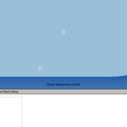
Ravis Kędzierzyn-Koźle
e:Start-Stop