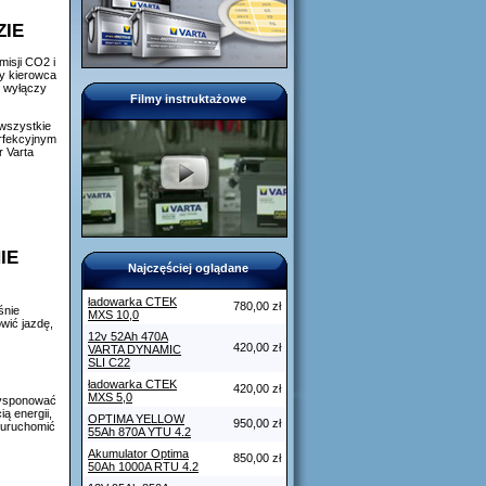
ZIE
misji CO2 i
dy kierowca
i wyłączy
Filmy instruktażowe
 wszystkie
erfekcyjnym
r Varta
IE
Najczęściej oglądane
ładowarka CTEK
780,00 zł
śnie
MXS 10,0
wić jazdę,
12v 52Ah 470A
420,00 zł
VARTA DYNAMIC
SLI C22
ładowarka CTEK
420,00 zł
MXS 5,0
dysponować
ią energii,
OPTIMA YELLOW
950,00 zł
 uruchomić
55Ah 870A YTU 4.2
Akumulator Optima
850,00 zł
50Ah 1000A RTU 4.2