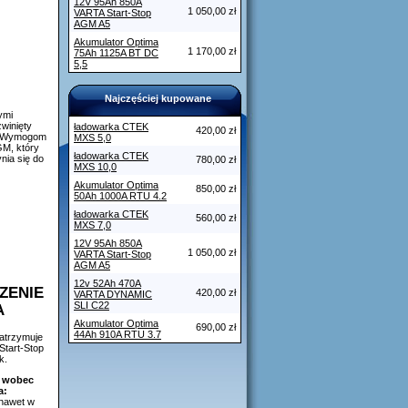
12V 95Ah 850A
1 050,00 zł
VARTA Start-Stop
AGM A5
Akumulator Optima
1 170,00 zł
75Ah 1125A BT DC
5,5
Najczęściej kupowane
ymi
winięty
ładowarka CTEK
420,00 zł
a. Wymogom
MXS 5,0
GM, który
ładowarka CTEK
nia się do
780,00 zł
MXS 10,0
Akumulator Optima
850,00 zł
50Ah 1000A RTU 4.2
ładowarka CTEK
560,00 zł
MXS 7,0
12V 95Ah 850A
1 050,00 zł
VARTA Start-Stop
AGM A5
12v 52Ah 470A
ZENIE
420,00 zł
VARTA DYNAMIC
SLI C22
A
Akumulator Optima
690,00 zł
44Ah 910A RTU 3.7
atrzymuje
 Start-Stop
k.
 wobec
a:
 nawet w