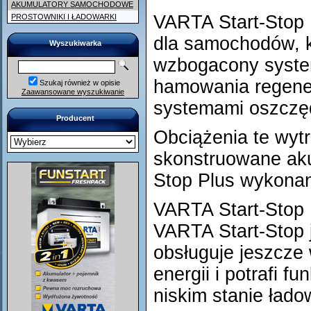
AKUMULATORY SAMOCHODOWE
VARTA Start-Stop 
PROSTOWNIKI I ŁADOWARKI
dla samochodów, 
Wyszukiwarka
wzbogacony system
hamowania regene
Szukaj również w opisie
Zaawansowane wyszukiwanie
systemami oszczęd
Producent
Obciążenia te wytr
skonstruowane ak
Stop Plus wykonan
VARTA Start-Stop 
VARTA Start-Stop 
obsługuje jeszcze 
energii i potrafi 
niskim stanie łado