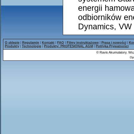
energii hamowan
odbiorników ene
Dynamics, VW 
O sklepie
|
Regulamin
|
Kontakt
|
FAQ
|
Filmy instruktażowe
|
Prasa i nowości
|
Ko
Produkty
|
Technologie
|
Produkty: PROFESIONAL AGM
|
Polityka Prywatności
©
Ravis Akumulatory. Wsz
Op