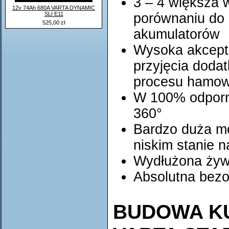
3 – 4 większa 
12v 74Ah 680A VARTA DYNAMIC
SLI E11
porównaniu do
525,00 zł
akumulatorów
Wysoka akcepta
przyjęcia dodat
procesu hamow
W 100% odporny
360°
Bardzo duża m
niskim stanie 
Wydłużona żyw
Absolutna bez
BUDOWA K