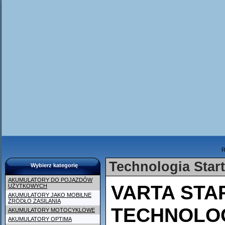
R
Technologia Star
Wybierz kategorię
AKUMULATORY DO POJAZDÓW
VARTA STA
UŻYTKOWYCH
AKUMULATORY JAKO MOBILNE
ŹRÓDŁO ZASILANIA
TECHNOLOG
AKUMULATORY MOTOCYKLOWE
AKUMULATORY OPTIMA