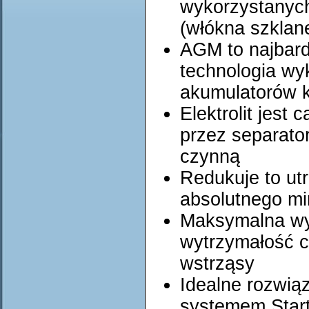
wykorzystanych
(włókna szklane,
AGM to najbar
technologia wy
akumulatorów 
Elektrolit jest
przez separato
czynną
Redukuje to ut
absolutnego m
Maksymalna wy
wytrzymałość c
wstrząsy
Idealne rozwią
systemem Star