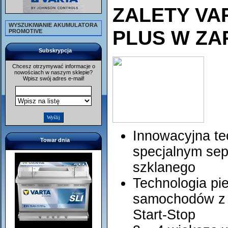
ZALETY VA
WYSZUKIWANIE AKUMULATORA
PLUS W ZA
PROMOTIVE
Subskrypcja
Chcesz otrzymywać informacje o
nowościach w naszym sklepie?
Wpisz swój adres e-mail!
Innowacyjna t
Towar dnia
specjalnym sep
szklanego
Technologia pi
samochodów z 
Start-Stop