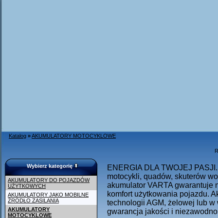
Katalog
»
AKUMULATORY MOTOCYKLOWE
R
Wybierz kategorię
ENERGIA DLA TWOJEJ PASJI. V
motocykli, quadów, skuterów wo
AKUMULATORY DO POJAZDÓW
akumulator VARTA gwarantuje n
UŻYTKOWYCH
komfort użytkowania pojazdu. 
AKUMULATORY JAKO MOBILNE
ŹRÓDŁO ZASILANIA
technologii AGM, żelowej lub w
AKUMULATORY
gwarancja jakości i niezawodno
MOTOCYKLOWE