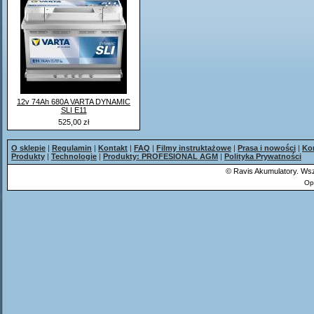
12v 74Ah 680A VARTA DYNAMIC
SLI E11
525,00 zł
O sklepie
|
Regulamin
|
Kontakt
|
FAQ
|
Filmy instruktażowe
|
Prasa i nowości
|
Ko
Produkty
|
Technologie
|
Produkty: PROFESIONAL AGM
|
Polityka Prywatności
©
Ravis Akumulatory. Wsz
Op