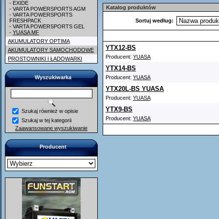
- EXIDE
Katalog produktów
- VARTA POWERSPORTS AGM
- VARTA POWERSPORTS
FRESHPACK
Sortuj według:
- VARTA POWERSPORTS GEL
-
YUASA MF
AKUMULATORY OPTIMA
YTX12-BS
AKUMULATORY SAMOCHODOWE
Producent:
YUASA
PROSTOWNIKI I ŁADOWARKI
YTX14-BS
Wyszukiwarka
Producent:
YUASA
YTX20L-BS YUASA
Producent:
YUASA
YTX9-BS
Szukaj również w opisie
Producent:
YUASA
Szukaj w tej kategorii
Zaawansowane wyszukiwanie
Producent