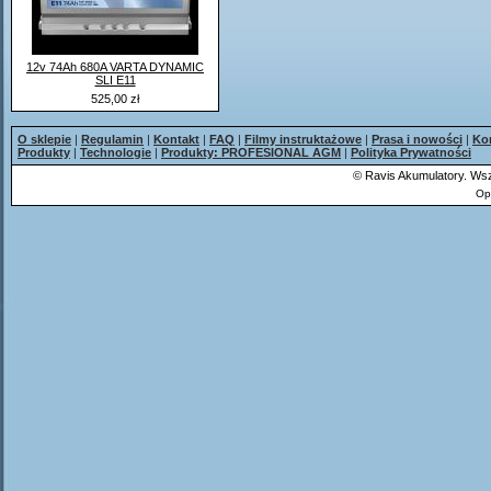
12v 74Ah 680A VARTA DYNAMIC
SLI E11
525,00 zł
O sklepie
|
Regulamin
|
Kontakt
|
FAQ
|
Filmy instruktażowe
|
Prasa i nowości
|
Ko
Produkty
|
Technologie
|
Produkty: PROFESIONAL AGM
|
Polityka Prywatności
©
Ravis Akumulatory. Wsz
Op