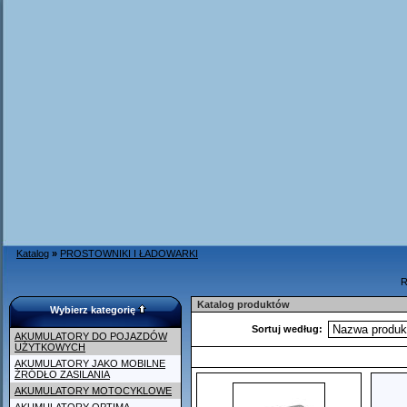
Katalog
»
PROSTOWNIKI I ŁADOWARKI
R
Katalog produktów
Wybierz kategorię
Sortuj według:
AKUMULATORY DO POJAZDÓW
UŻYTKOWYCH
AKUMULATORY JAKO MOBILNE
ŹRÓDŁO ZASILANIA
AKUMULATORY MOTOCYKLOWE