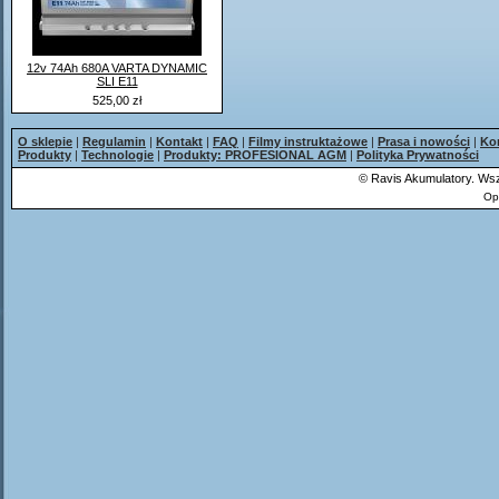
12v 74Ah 680A VARTA DYNAMIC
SLI E11
525,00 zł
O sklepie
|
Regulamin
|
Kontakt
|
FAQ
|
Filmy instruktażowe
|
Prasa i nowości
|
Ko
Produkty
|
Technologie
|
Produkty: PROFESIONAL AGM
|
Polityka Prywatności
©
Ravis Akumulatory. Wsz
Op