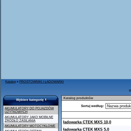
Katalog
»
PROSTOWNIKI I ŁADOWARKI
R
Katalog produktów
Wybierz kategorię
Sortuj według:
AKUMULATORY DO POJAZDÓW
UŻYTKOWYCH
AKUMULATORY JAKO MOBILNE
ŹRÓDŁO ZASILANIA
ładowarka CTEK MXS 10,0
AKUMULATORY MOTOCYKLOWE
ładowarka CTEK MXS 5,0