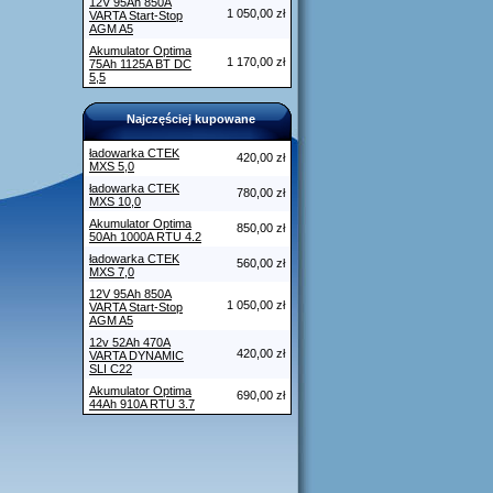
12V 95Ah 850A
1 050,00 zł
VARTA Start-Stop
AGM A5
Akumulator Optima
1 170,00 zł
75Ah 1125A BT DC
5,5
Najczęściej kupowane
ładowarka CTEK
420,00 zł
MXS 5,0
ładowarka CTEK
780,00 zł
MXS 10,0
Akumulator Optima
850,00 zł
50Ah 1000A RTU 4.2
ładowarka CTEK
560,00 zł
MXS 7,0
12V 95Ah 850A
1 050,00 zł
VARTA Start-Stop
AGM A5
12v 52Ah 470A
420,00 zł
VARTA DYNAMIC
SLI C22
Akumulator Optima
690,00 zł
44Ah 910A RTU 3.7