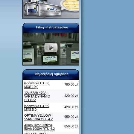
Filmy instruktażowe
Najczęściej oglądane
ładowarka CTEK
780,00 zł
MXS 10,0
12v 52Ah 470A
420,00 zł
VARTA DYNAMIC
SLI C22
ładowarka CTEK
420,00 zł
MXS 5,0
OPTIMA YELLOW
950,00 zł
55Ah 870A YTU 4.2
Akumulator Optima
850,00 zł
50Ah 1000A RTU 4.2