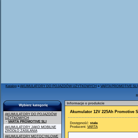
Katalog
»
AKUMULATORY DO POJAZDÓW UŻYTKOWYCH
»
VARTA PROMOTIVE SLI
R
Informacje o produkcie
Wybierz kategorię
Akumulator 12V 225Ah Promotive S
AKUMULATORY DO POJAZDÓW
UŻYTKOWYCH
-
VARTA PROMOTIVE SLI
Dostępność:
stała
Producent:
VARTA
AKUMULATORY JAKO MOBILNE
ŹRÓDŁO ZASILANIA
AKUMULATORY MOTOCYKLOWE