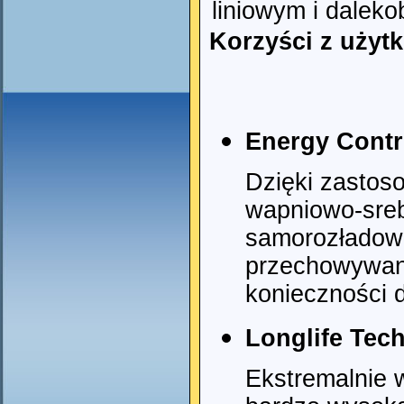
liniowym i dalek
Korzyści z użyt
Energy Contr
Dzięki zastoso
wapniowo-sreb
samorozładow
przechowywani
konieczności 
Longlife Tec
Ekstremalnie 