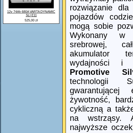
rozwiązanie dl
12v 74Ah 680A VARTA DYNAMIC
pojazdów codzie
SLI E11
525,00 zł
mogą sobie pozwo
Wykonany w t
srebrowej, cał
akumulator t
wydajności i 
Promotive
Si
technologii
gwarantującej 
żywotność, bar
cykliczną a tak
na wstrząsy. A
najwyższe oczek