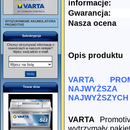
informacje:
Gwarancja:
Nasza ocena
WYSZUKIWANIE AKUMULATORA
PROMOTIVE
Subskrypcja
Chcesz otrzymywać informacje o
nowościach w naszym sklepie?
Wpisz swój adres e-mail!
Opis produktu
VARTA PRO
NAJWYŻSZA
Towar dnia
NAJWYŻSZYCH
VARTA
Promotiv
wytrzymały pakie