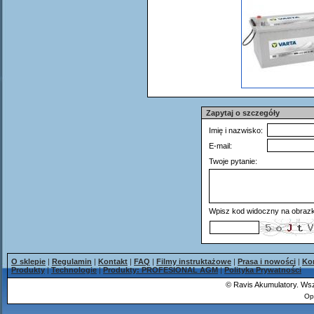
Zapytaj o szczegóły
Imię i nazwisko:
E-mail:
Twoje pytanie:
Wpisz kod widoczny na obrazk
O sklepie
|
Regulamin
|
Kontakt
|
FAQ
|
Filmy instruktażowe
|
Prasa i nowości
|
Ko
Produkty
|
Technologie
|
Produkty: PROFESIONAL AGM
|
Polityka Prywatności
©
Ravis Akumulatory. Wsz
Op