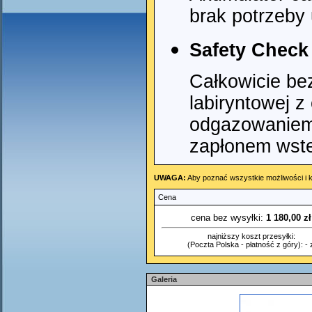
brak potrzeby
Safety Check
Całkowicie bez
labiryntowej z
odgazowaniem
zapłonem wst
UWAGA:
Aby poznać wszystkie możliwości i k
Cena
cena bez wysyłki:
1 180,00 zł
najniższy koszt przesyłki:
(Poczta Polska - płatność z góry): - z
Galeria