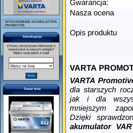
Gwarancja:
Nasza ocena
WYSZUKIWANIE AKUMULATORA
PROMOTIVE
Opis produktu
Subskrypcja
Chcesz otrzymywać informacje o
nowościach w naszym sklepie?
Wpisz swój adres e-mail!
VARTA PROMOTIV
VARTA
Promotiv
dla starszych ro
Towar dnia
jak i dla wszy
mniejszym zapo
Dzięki sprawdzon
akumulator
VAR