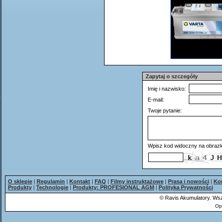
Zapytaj o szczegóły
Imię i nazwisko:
E-mail:
Twoje pytanie:
Wpisz kod widoczny na obrazk
O sklepie
|
Regulamin
|
Kontakt
|
FAQ
|
Filmy instruktażowe
|
Prasa i nowości
|
Ko
Produkty
|
Technologie
|
Produkty: PROFESIONAL AGM
|
Polityka Prywatności
©
Ravis Akumulatory. Wsz
Op