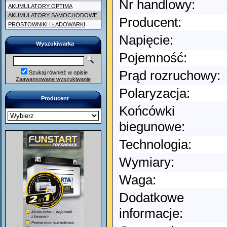
Nr handlowy:
AKUMULATORY OPTIMA
AKUMULATORY SAMOCHODOWE
Producent:
PROSTOWNIKI I ŁADOWARKI
Napięcie:
Wyszukiwarka
Pojemność:
Prąd rozruchowy:
Szukaj również w opisie
Zaawansowane wyszukiwanie
Polaryzacja:
Producent
Końcówki
biegunowe:
Technologia:
Wymiary:
Waga:
Dodatkowe
informacje: