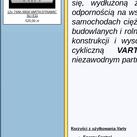
się, wydłużoną 
odpornością na ws
12v 74Ah 680A VARTA DYNAMIC
SLI E11
samochodach cię
525,00 zł
budowlanych i roln
konstrukcji i wy
cykliczną
VAR
niezawodnym part
Korzyści z użytkowania Varty