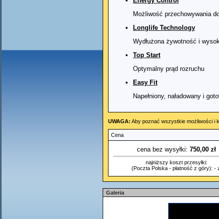
Energy Control
Możliwość przechowywania do
Longlife Technology
Wydłużona żywotność i wysok
Top Start
Optymalny prąd rozruchu
Easy Fit
Napełniony, naładowany i got
UWAGA:
Aby poznać wszystkie możliwości i k
Cena
cena bez wysyłki:
750,00 zł
najniższy koszt przesyłki:
(Poczta Polska - płatność z góry): - z
Galeria