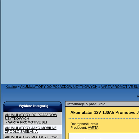
Katalog
»
AKUMULATORY DO POJAZDÓW UŻYTKOWYCH
»
VARTA PROMOTIVE SLI
R
Informacje o produkcie
Wybierz kategorię
Akumulator 12V 130Ah Promotive J
AKUMULATORY DO POJAZDÓW
UŻYTKOWYCH
-
VARTA PROMOTIVE SLI
Dostępność:
stała
Producent:
VARTA
AKUMULATORY JAKO MOBILNE
ŹRÓDŁO ZASILANIA
AKUMULATORY MOTOCYKLOWE