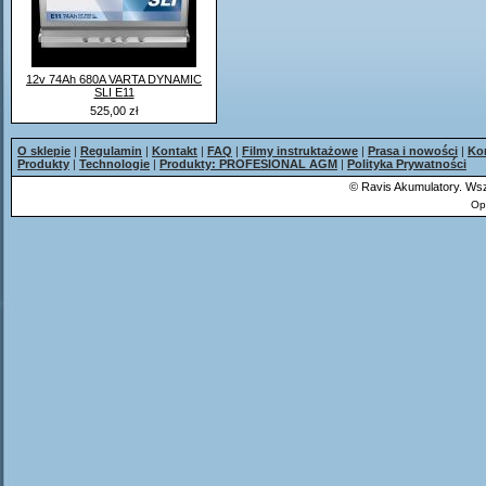
12v 74Ah 680A VARTA DYNAMIC
SLI E11
525,00 zł
O sklepie
|
Regulamin
|
Kontakt
|
FAQ
|
Filmy instruktażowe
|
Prasa i nowości
|
Ko
Produkty
|
Technologie
|
Produkty: PROFESIONAL AGM
|
Polityka Prywatności
©
Ravis Akumulatory. Wsz
Op