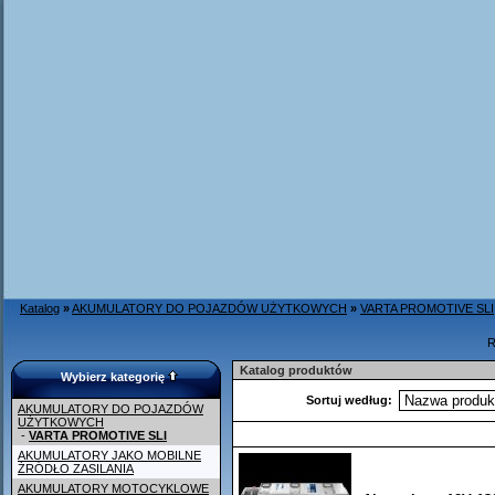
Katalog
»
AKUMULATORY DO POJAZDÓW UŻYTKOWYCH
»
VARTA PROMOTIVE SLI
R
Katalog produktów
Wybierz kategorię
Sortuj według:
AKUMULATORY DO POJAZDÓW
UŻYTKOWYCH
-
VARTA PROMOTIVE SLI
AKUMULATORY JAKO MOBILNE
ŹRÓDŁO ZASILANIA
AKUMULATORY MOTOCYKLOWE