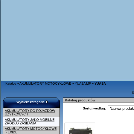
Katalog
»
AKUMULATORY MOTOCYKLOWE
»
YUASA MF
»
YUASA
R
Katalog produktów
Wybierz kategorię
Sortuj według:
AKUMULATORY DO POJAZDÓW
UŻYTKOWYCH
AKUMULATORY JAKO MOBILNE
ŹRÓDŁO ZASILANIA
AKUMULATORY MOTOCYKLOWE
- EXIDE