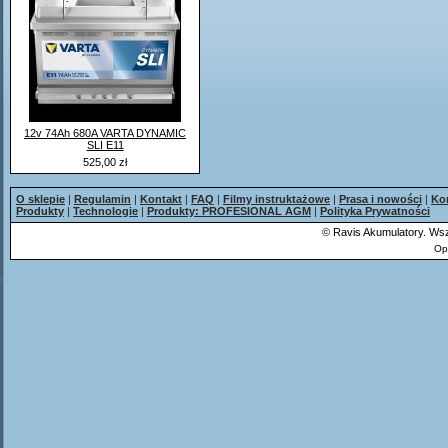
12v 74Ah 680A VARTA DYNAMIC
SLI E11
525,00 zł
O sklepie
|
Regulamin
|
Kontakt
|
FAQ
|
Filmy instruktażowe
|
Prasa i nowości
|
Ko
Produkty
|
Technologie
|
Produkty: PROFESIONAL AGM
|
Polityka Prywatności
©
Ravis Akumulatory. Wsz
Op