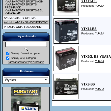
YTX12-BS
- VARTA POWERSPORTS AGM
- VARTA POWERSPORTS
Producent:
YUASA
FRESHPACK
- VARTA POWERSPORTS GEL
-
YUASA MF
AKUMULATORY OPTIMA
AKUMULATORY SAMOCHODOWE
PROSTOWNIKI I ŁADOWARKI
YTX14-BS
Producent:
YUASA
Wyszukiwarka
Szukaj również w opisie
YTX20L-BS YUASA
Szukaj w tej kategorii
Producent:
YUASA
Zaawansowane wyszukiwanie
Producent
YTX9-BS
Producent:
YUASA